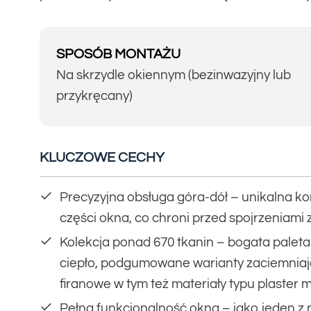
SPOSÓB MONTAŻU
Na skrzydle okiennym (bezinwazyjny lub
przykręcany)
KLUCZOWE CECHY
Precyzyjna obsługa góra-dół – unikalna kon
części okna, co chroni przed spojrzeniami 
Kolekcja ponad 670 tkanin – bogata paleta
ciepło, podgumowane warianty zaciemniają
firanowe w tym też materiały typu plaster 
Pełna funkcjonalność okna – jako jeden z n