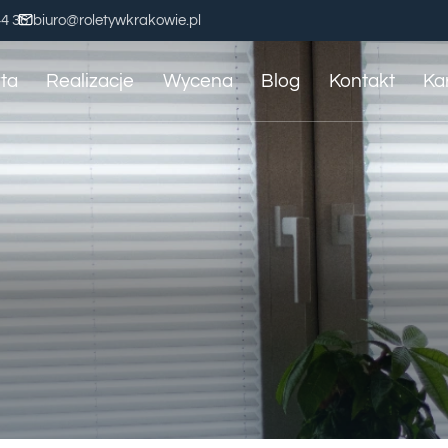
44 36
biuro@roletywkrakowie.pl
ta
Realizacje
Wycena
Blog
Kontakt
Ka