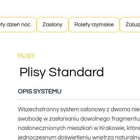
ty dzień noc
Zasłony
Rolety rzymskie
Żaluz
PLISY
Plisy Standard
OPIS SYSTEMU
Wszechstronny system osłonowy z dwoma niez
swobodę w zasłanianiu dowolnego fragmentu s
nasłonecznionych mieszkań w Krakowie, które
jednoczesnym doświetleniu wnętrza naturalny