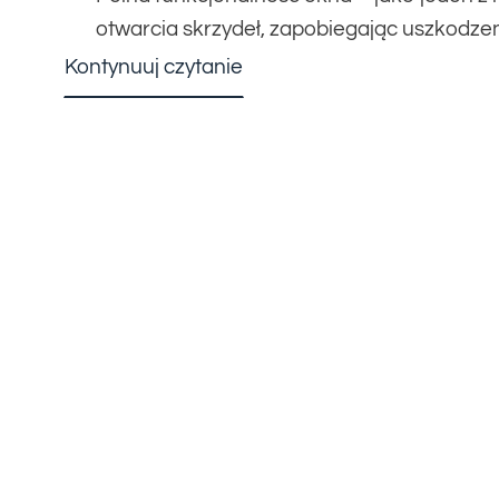
otwarcia skrzydeł, zapobiegając uszkodzen
Kontynuuj czytanie
WIĘCEJ INFORMACJI
Jeśli są Państwo posiadaczami słonecznego mi
STANDARD to najlepszy sposób na powstrzym
słonecznych do pomieszczenia. Osłony okienn
w zasłonięciu konkretnego fragmentu okna. W
wybieranym jest MODEL 1, w którym dwa profil
od siebie, co umożliwia nam przysłonięcie np. 
uzyskujemy uczucie prywatności bez konieczn
jest odsłonięta, dzięki czemu doświetlamy pom
kolorach (pięć podstawowych i cztery specja
tkanin (ponad 450) pozwala na dopasowanie k
pomieszczenia i wykorzystanie plis jako jedyne