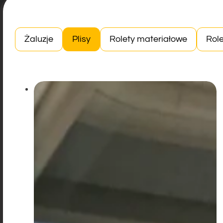
Żaluzje
Plisy
Rolety materiałowe
Role