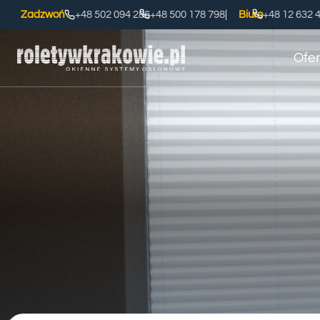
Przejdź
Zadzwoń
+48 502 094 286
+48 500 178 798
|
Biuro
+48 12 632 
do
treści
Ofer
OFERTA
PLISY
Zapytaj o wycenę